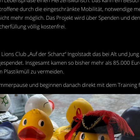
en Lebensphase einen Herzenswunsch. Das kann ein Besuch
 Betroffene durch die eingeschränkte Mobilität, notwendi
st nicht mehr möglich. Das Projekt wird über Spenden und d
herfüllung völlig kostenfrei.
s Lions Club „Auf der Schanz“ Ingolstadt das bei Alt und Ju
en gespendet. Insgesamt kamen so bisher mehr als 85.000
 Plastikmüll zu vermeiden.
Sommerpause und beginnen danach direkt mit dem Training 