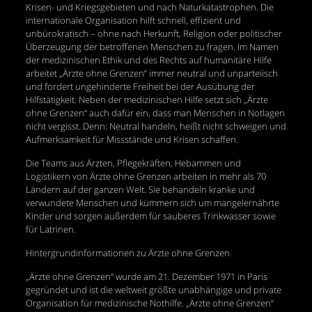
Krisen- und Kriegsgebieten und nach Naturkatastrophen. Die
internationale Organisation hilft schnell, effizient und
unbürokratisch – ohne nach Herkunft, Religion oder politischer
Überzeugung der betroffenen Menschen zu fragen. Im Namen
der medizinischen Ethik und des Rechts auf humanitäre Hilfe
arbeitet „Ärzte ohne Grenzen“ immer neutral und unparteiisch
und fordert ungehinderte Freiheit bei der Ausübung der
Hilfstätigkeit. Neben der medizinischen Hilfe setzt sich „Ärzte
ohne Grenzen“ auch dafür ein, dass man Menschen in Notlagen
nicht vergisst. Denn: Neutral handeln, heißt nicht schweigen und
Aufmerksamkeit für Missstände und Krisen schaffen.
Die Teams aus Ärzten, Pflegekräften, Hebammen und
Logistikern von Ärzte ohne Grenzen arbeiten in mehr als 70
Ländern auf der ganzen Welt. Sie behandeln kranke und
verwundete Menschen und kümmern sich um mangelernährte
Kinder und sorgen außerdem für sauberes Trinkwasser sowie
für Latrinen.
Hintergrundinformationen zu Ärzte ohne Grenzen
„Ärzte ohne Grenzen“ wurde am 21. Dezember 1971 in Paris
gegründet und ist die weltweit größte unabhängige und private
Organisation für medizinische Nothilfe. „Ärzte ohne Grenzen“