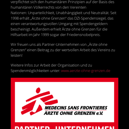
verpflichtet sich den humanitären Prinzipien auf der Basis des
humanitären Völkerrechts von den Vereinten
Nationen: Unparteilichkeit, Unabhängigkeit und Neutralität. Seit
1998 erhält „Ärzte ohne Grenzen“ das DZI-Spendensiegel, das
einen verantwortungsvollen Umgang mit Spendengeldern
bescheinigt. Außerdem erhielt Ärzte ohne Grenzen für die
Hilfsarbeit im Jahr 1999 sogar der Friedensnobelpreis.
Wir freuen uns als Partner-Unternehmen von „Ärzte ohne
Grenzen“ einen Beitrag zu der wertvollen Arbeit des Vereins zu
leisten!
Weitere Infos zur Arbeit der Organisation und zu
Spendenmöglichkeiten unter:
www.aerzte-ohne-grenzen.de